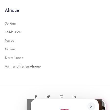
Afrique
Sénégal
Ile Maurice
Maroc
Ghana
Sierra Leone
Voir les offres en Afrique
Tu as une question ? Je suis
×
© 2026 MyInternshipAbroad
×
disponible