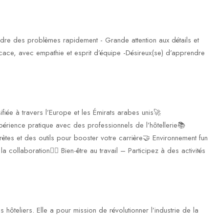
dre des problèmes rapidement - Grande attention aux détails et
cace, avec empathie et esprit d’équipe -Désireux(se) d’apprendre
iée à travers l’Europe et les Émirats arabes unis🚀
érience pratique avec des professionnels de l’hôtellerie📚
es et des outils pour booster votre carrière🤝 Environnement fun
a collaboration💆‍♀️ Bien-être au travail – Participez à des activités
hôteliers. Elle a pour mission de révolutionner l’industrie de la