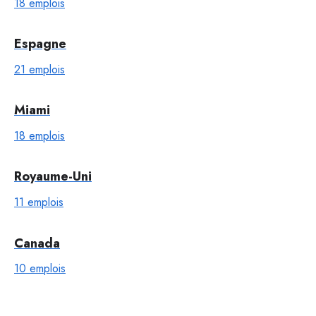
18 emplois
Espagne
21 emplois
Miami
18 emplois
Royaume-Uni
11 emplois
Canada
10 emplois