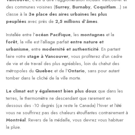
des communes voisines (
Surrey
,
Burnaby
,
Coquitlam
…) se
classe à la
3e place des aires urbaines les plus
peuplées
avec près de
2,5 millions d’âmes
.
Installée entre l’
océan Pacifique
, les
montagnes
et la
forêt
, la ville est l’alliage parfait
entre nature et
urbanisme
, entre
modernité et authenticité
. En partant
faire votre
stage à Vancouver
, vous profiterez d’un cadre
de vie et de travail des plus agréables, loin du chahut des
métropoles du
Quebec
et de l’
Ontario
, sans pour autant
tomber dans le cliché de la ville morte.
Le climat est y également bien plus doux
que dans les
terres, le thermomètre ne descendant que rarement en
dessous des -10 degrés (ça reste le Canada) l’hiver et l’été
vous ne souffrirez pas des chaleurs étouffantes contrairement à
Montréal
. Revers de la médaille, vous devrez vous habituer
la pluie.