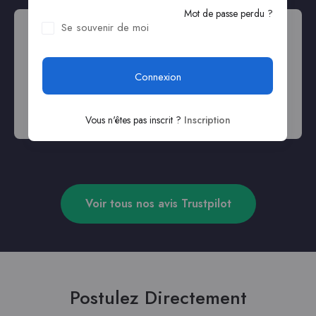
Mot de passe perdu ?
Se souvenir de moi
Alice | 08/10/2025
Connexion
Un grand merci à toute l'équipe de MyInternship Abroad, et
plus spécifiquement Mathieu, sans qui je n'aurais jamais pu
dénicher le stage [...]
Vous n'êtes pas inscrit ?
Inscription
Voir tous nos avis Trustpilot
Postulez Directement