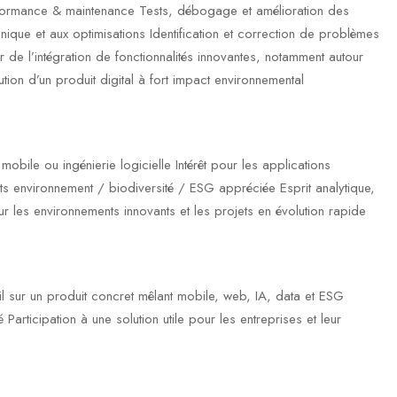
rformance & maintenance Tests, débogage et amélioration des
nique et aux optimisations Identification et correction de problèmes
ur de l’intégration de fonctionnalités innovantes, notamment autour
lution d’un produit digital à fort impact environnemental
bile ou ingénierie logicielle Intérêt pour les applications
ujets environnement / biodiversité / ESG appréciée Esprit analytique,
les environnements innovants et les projets en évolution rapide
il sur un produit concret mêlant mobile, web, IA, data et ESG
 Participation à une solution utile pour les entreprises et leur