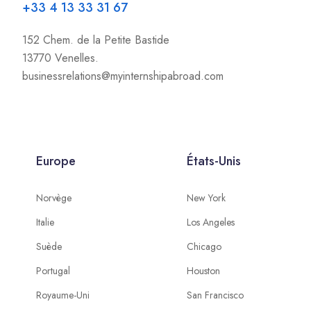
+33 4 13 33 31 67
152 Chem. de la Petite Bastide
13770 Venelles.
businessrelations@myinternshipabroad.com
Europe
États-Unis
Norvège
New York
Italie
Los Angeles
Suède
Chicago
Portugal
Houston
Royaume-Uni
San Francisco