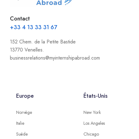
Contact
+33 4 13 33 31 67
152 Chem. de la Petite Bastide
13770 Venelles.
businessrelations@myinternshipabroad.com
Europe
États-Unis
Norvège
New York
Italie
Los Angeles
Suède
Chicago