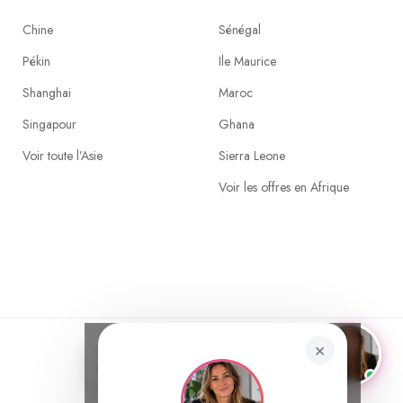
Chine
Sénégal
Pékin
Ile Maurice
Shanghai
Maroc
Singapour
Ghana
Voir toute l’Asie
Sierra Leone
Voir les offres en Afrique
×
Tu as une question ? Je suis
×
disponible