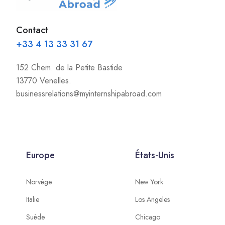
Contact
+33 4 13 33 31 67
152 Chem. de la Petite Bastide
13770 Venelles.
businessrelations@myinternshipabroad.com
Europe
États-Unis
Norvège
New York
Italie
Los Angeles
Suède
Chicago