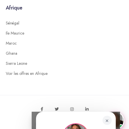
Afrique
Sénégal
Ile Maurice
Maroc
Ghana
Sierra Leone
Voir les offres en Afrique
Tu as une question ? Je suis
×
© 2026 MyInternshipAbroad
×
disponible