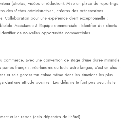
ontenu (photos, vidéos et rédaction). Mise en place de reportings.
ras des tâches administratives, créeras des présentations
e. Collaboration pour une expérience client exceptionnelle :
bliable. Assistance à l’équipe commerciale : Identifier des clients
 Identifier de nouvelles opportunités commerciales.
 ou commerce, avec une convention de stage d'une durée minimale
u parles français, néerlandais ou toute autre langue, c’est un plus !•
 gens et sais garder ton calme même dans les situations les plus
gardant une attitude positive.• Les défis ne te font pas peur, ils te
ement et les repas (cela dépendra de l’hôtel).